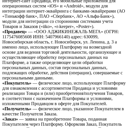
интернет-сайт Продавца, его мобильные приложения для
операционных систем «iOS» и «Android», модули для
интеграции интернет-эквайринга с банками-эквайрерами (АО
«Тинькофф банк», ПАО «Сбербанк», АО «Альфа-Банк»),
модули для интеграции со сторонними системами учета
Товаров и Заказов («iiko», «r-keeper», «Poster»).
«Продавец»
— «ООО АДЖИКИНЕЖАЛЬ МЕГА» (ОГРН:
1175476085608 ИНН: 5407966140) адрес: 630099,
Новосибирская область, г. Новосибирск, ул. Ленина, д. 3 а
именно лицо, использующее Платформу на возмездной
основе для ведения торговой деятельности, организующее и
осуществляющее обработку персональных данных на
Платформе, а также определяющее цели обработки
персональных данных, состав персональных данных,
подлежащих обработке, действия (операции), совершаемые с
персональными данными.
«Покупатель»
— физическое лицо, использующее Платформу
для ознакомления с ассортиментом Продавца и условиями
реализации Товара и (или) приобретения/получения Товаров,
в соответствии с назначением Платформы и условиями,
изложенными Продавцом в оферте для Покупателей.
«Получатель»
— физическое лицо, указанное Покупателем в
качестве Получателя Заказа.
«Заказ»
— заявка на приобретение Товара, поданная
Покупателем через Платформу. Оформляя Заказ, Покупатель