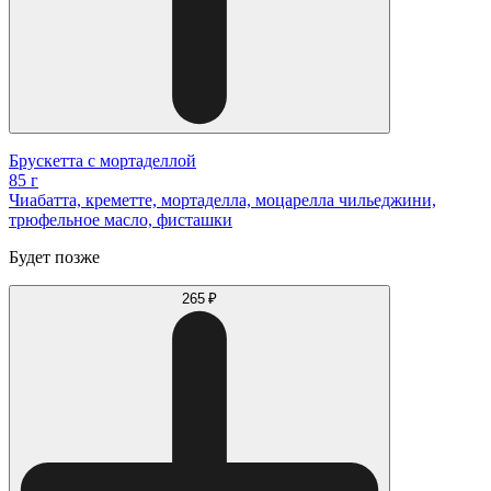
Брускетта с мортаделлой
85 г
Чиабатта, креметте, мортаделла, моцарелла чильеджини,
трюфельное масло, фисташки
Будет позже
265 ₽