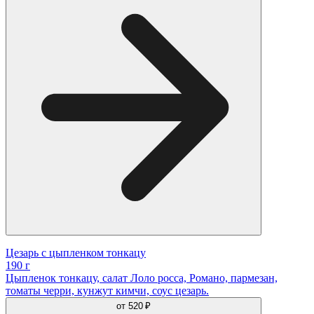
Цезарь с цыпленком тонкацу
190 г
Цыпленок тонкацу, салат Лоло росса, Романо, пармезан,
томаты черри, кунжут кимчи, соус цезарь.
от
520 ₽