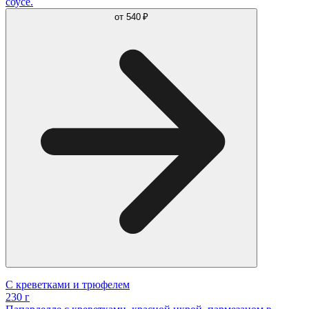
соусе.
от
540 ₽
С креветками и трюфелем
230 г