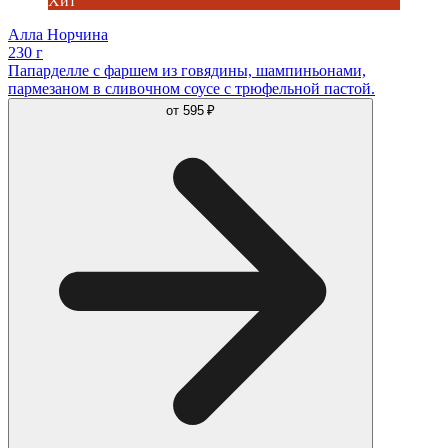
Хит
Алла Норчина
230 г
Папарделле с фаршем из говядины, шампиньонами,
пармезаном в сливочном соусе с трюфельной пастой.
от
595 ₽