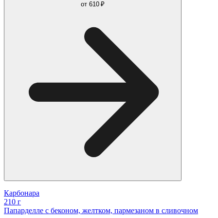
от
610 ₽
Карбонара
210 г
Папарделле с беконом, желтком, пармезаном в сливочном