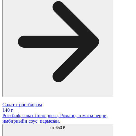
Салат с ростбифом
140 г
Ростбиф, салат Лоло росса, Романо, томаты черри,
имбирныйи соус, пармезан.
от
650 ₽