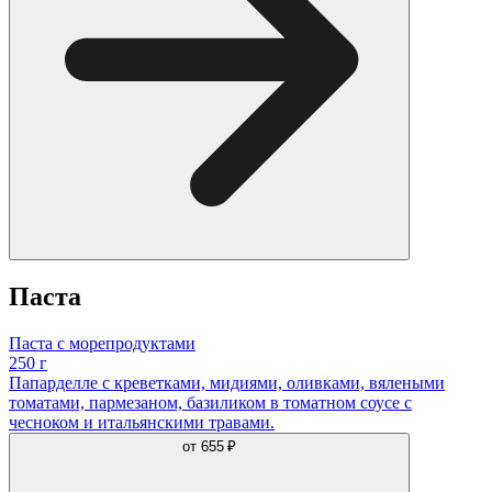
Паста
Паста с морепродуктами
250 г
Папарделле с креветками, мидиями, оливками, вялеными
томатами, пармезаном, базиликом в томатном соусе с
чесноком и итальянскими травами.
от
655 ₽