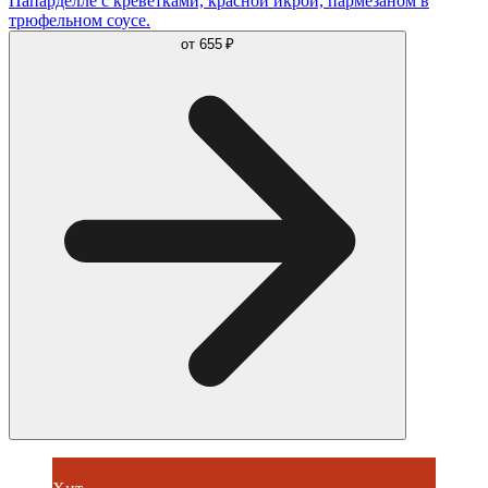
Папарделле с креветками, красной икрой, пармезаном в
трюфельном соусе.
от
655 ₽