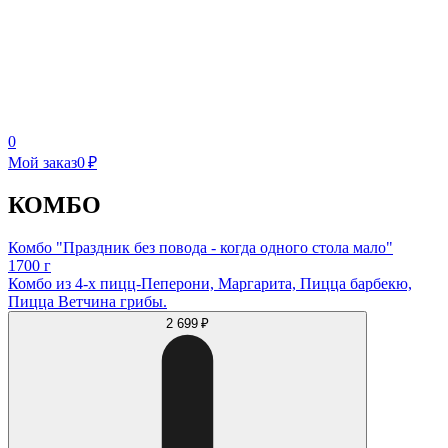
0
Мой заказ
0 ₽
КОМБО
Комбо "Праздник без повода - когда одного стола мало"
1700 г
Комбо из 4-х пицц-Пеперони, Маргарита, Пицца барбекю,
Пицца Ветчина грибы.
2 699 ₽