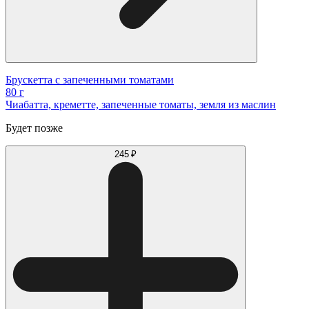
Брускетта с запеченными томатами
80 г
Чиабатта, креметте, запеченные томаты, земля из маслин
Будет позже
245 ₽