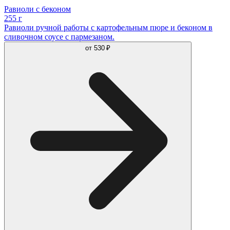
Равиоли с беконом
255 г
Равиоли ручной работы с картофельным пюре и беконом в
сливочном соусе с пармезаном.
от
530 ₽