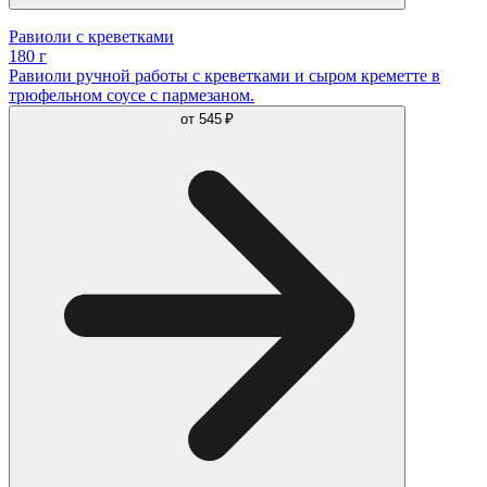
Равиоли с креветками
180 г
Равиоли ручной работы с креветками и сыром креметте в
трюфельном соусе с пармезаном.
от
545 ₽