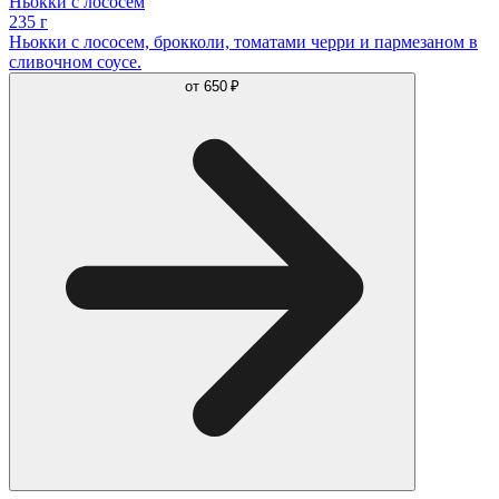
Ньокки с лососем
235 г
Ньокки с лососем, брокколи, томатами черри и пармезаном в
сливочном соусе.
от
650 ₽