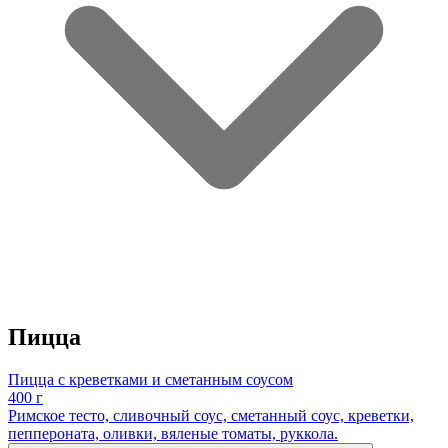
Пицца
Пицца с креветками и сметанным соусом
400 г
Римское тесто, сливочный соус, сметанный соус, креветки,
пеппероната, оливки, вяленые томаты, руккола.