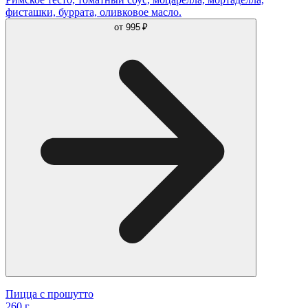
фисташки, буррата, оливковое масло.
от
995 ₽
Пицца с прошутто
260 г