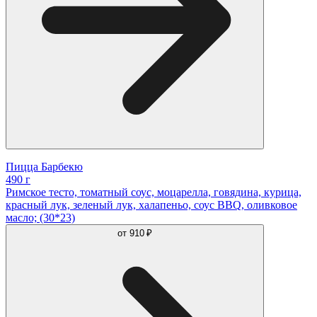
Пицца Барбекю
490 г
Римское тесто, томатный соус, моцарелла, говядина, курица,
красный лук, зеленый лук, халапеньо, соус BBQ, оливковое
масло; (30*23)
от
910 ₽