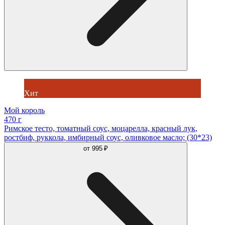
Хит
Мой король
470 г
Римское тесто, томатный соус, моцарелла, красный лук,
ростбиф, руккола, имбирный соус, оливковое масло; (30*23)
от
995 ₽