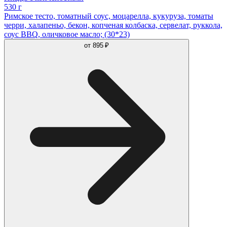
530 г
Римское тесто, томатный соус, моцарелла, кукуруза, томаты
черри, халапеньо, бекон, копченая колбаска, сервелат, руккола,
соус BBQ, оличковое масло; (30*23)
от
895 ₽