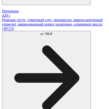
Пеперони
420 г
Римское тесто, томатный соус, моцарелла, варено-копченый
сервелат, маринованный перец халапеньо, оливковое масло;
(30*23)
от
745 ₽