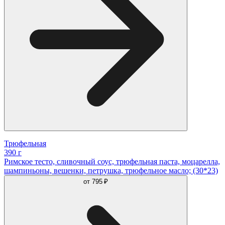
Трюфельная
390 г
Римское тесто, сливочный соус, трюфельная паста, моцарелла,
шампиньоны, вешенки, петрушка, трюфельное масло; (30*23)
от
795 ₽