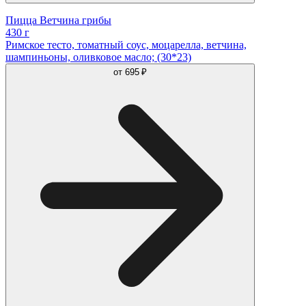
Пицца Ветчина грибы
430 г
Римское тесто, томатный соус, моцарелла, ветчина,
шампиньоны, оливковое масло; (30*23)
от
695 ₽