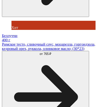
Хит
Беллуччи
400 г
Римское тесто, сливочный соус, моцарелла, горгондзола,
кедровый орех, руккола, оливковое масло; (30*23)
от
765 ₽