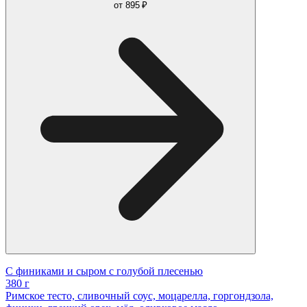
от
895 ₽
С финиками и сыром с голубой плесенью
380 г
Римское тесто, сливочный соус, моцарелла, горгондзола,