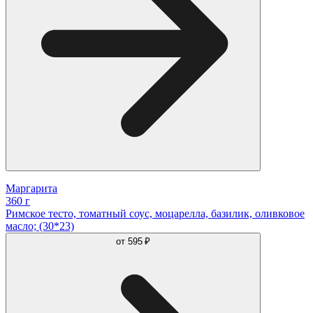
Маргарита
360 г
Римское тесто, томатный соус, моцарелла, базилик, оливковое
масло; (30*23)
от
595 ₽