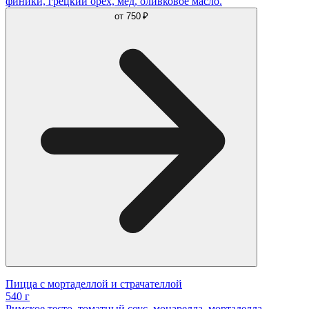
финики, грецкий орех, мёд, оливковое масло.
от
750 ₽
Пицца с мортаделлой и страчателлой
540 г
Римское тесто, томатный соус, моцарелла, мортаделла,